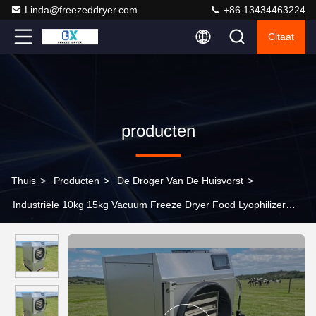
Linda@freezeddryer.com
+86 13434463224
Citaat
producten
Thuis
>
Producten
>
De Droger Van De Huisvorst
>
Industriële 10kg 15kg Vacuum Freeze Dryer Food Lyophilizer
Machine