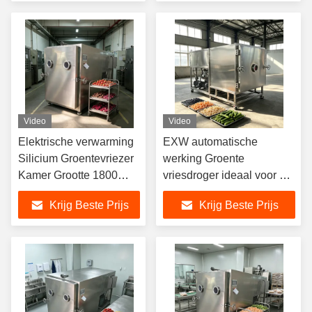
schoepenvacuümpomp
Video
Video
Elektrische verwarming
EXW automatische
Silicium Groentevriezer
werking Groente
Kamer Grootte 1800
vriesdroger ideaal voor het
1700 1300mm
behoud van groenten
Krijg Beste Prijs
Krijg Beste Prijs
Algemene grootte 3800
versheid en tijdens het
1700 2000mm
vriesdrogen proces
Ontworpen voor
vriesdrogen