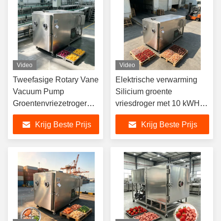
Video
Video
Tweefasige Rotary Vane
Elektrische verwarming
Vacuum Pump
Silicium groente
Groentenvriezetroger
vriesdroger met 10 kWH
EXW Automatische
stroomverbruik en
Krijg Beste Prijs
Krijg Beste Prijs
werkingsmodus
kamergrootte
Ontworpen voor
180017001300mm voor
uitdroging en verlengde
vriesdrogen
houdbaarheid