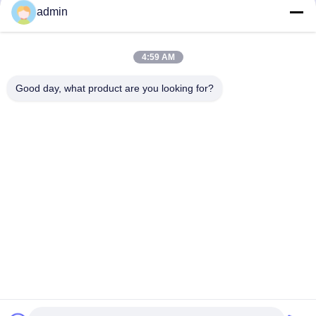
admin
Verzend
4:59 AM
Good day, what product are you looking for?
Guangzhou Guxing Freeze Equipment Co.,Ltd
Linda@freezeddryer.com
+86 13434463224
Nr. 28, Banqilong Oostweg, Nanlian, Huangge Stad,
Nansha District, Guangzhou Stad
De Goede Kwaliteit van China de droger van de huisvorst
Leverancier. Copyright © 2023-2026 freezeddryer.com . Alle