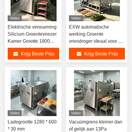
Video
Video
Elektrische verwarming
EXW automatische
Silicium Groentevriezer
werking Groente
Kamer Grootte 1800
vriesdroger ideaal voor het
1700 1300mm
behoud van groenten
Krijg Beste Prijs
Krijg Beste Prijs
Algemene grootte 3800
versheid en tijdens het
1700 2000mm
vriesdrogen proces
Ontworpen voor
vriesdrogen
Video
Video
Ladegrootte 1280 * 600
Vacuümgrens kleiner dan
* 30 mm
of gelijk aan 13Pa