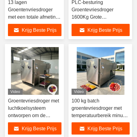
13 lagen
PLC-besturing
Groentenvriesdroger
Groentevriesdroger
met een totale afmeting
1600Kg Grote
van 3800 1700 2000
capaciteitsmachine Ideaal
Krijg Beste Prijs
Krijg Beste Prijs
mm, ontworpen om de
voor commerciële
voeding en smaak van
groenteconserveringsprocess
de groenten te
behouden
Video
Video
Groentevriesdroger met
100 kg batch
luchtkoelsysteem
groentevriesdroger met
ontworpen om de
temperatuurbereik minus
droogefficiëntie van
50 plus 50 graden Celsius
Krijg Beste Prijs
Krijg Beste Prijs
groenten te verhogen
en tweetraps roterende