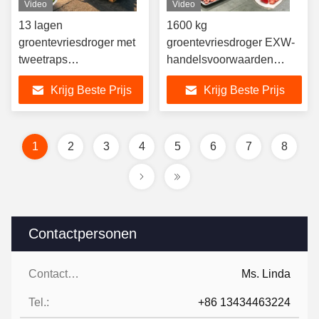
Video
Video
13 lagen
1600 kg
groentevriesdroger met
groentevriesdroger EXW-
tweetraps
handelsvoorwaarden
draaischuifvacuümpomp,
geschikt voor industriële
Krijg Beste Prijs
Krijg Beste Prijs
perfect voor langdurige
toepassingen voor het
opslag van groenten
drogen en conserveren
van groenten
1
2
3
4
5
6
7
8
Contactpersonen
Contactpersonen:
Ms. Linda
Tel.:
+86 13434463224