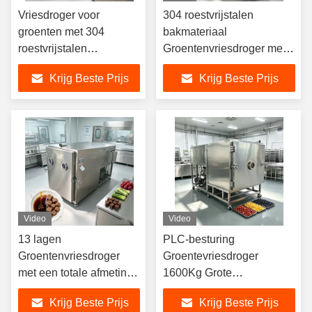
Vriesdroger voor
304 roestvrijstalen
groenten met 304
bakmateriaal
roestvrijstalen
Groentenvriesdroger met
bakmateriaal en
bakmaat 1280 600 30 mm
Krijg Beste Prijs
Krijg Beste Prijs
batchcapaciteit van 100
en 13 lagen Aanpasbare
kg voor commerciële
opties
doeleinden
Video
Video
13 lagen
PLC-besturing
Groentenvriesdroger
Groentevriesdroger
met een totale afmeting
1600Kg Grote
van 3800 1700 2000
capaciteitsmachine Ideaal
Krijg Beste Prijs
Krijg Beste Prijs
mm, ontworpen om de
voor commerciële