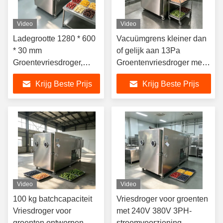
Video
Video
Ladegrootte 1280 * 600
Vacuümgrens kleiner dan
* 30 mm
of gelijk aan 13Pa
Groentevriesdroger,
Groentenvriesdroger met
perfecte keuze voor het
PLC-besturing en totale
Krijg Beste Prijs
Krijg Beste Prijs
drogen van groenten,
afmeting 3800 1700 2000
energieverbruik,
mm
energiesysteem van 10
kWh
Video
Video
100 kg batchcapaciteit
Vriesdroger voor groenten
Vriesdroger voor
met 240V 380V 3PH-
groenten ontworpen
stroomvoorziening