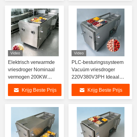
vocht verwijdering
Ontworpen voor gebruik
proces
Video
Video
Elektrisch verwarmde
PLC-besturingssysteem
vriesdroger Nominaal
Vacuüm vriesdroger
vermogen 200KW
220V380V3PH Ideaal
Vriesdroogmachine voor
voor het vriesdrogen van
Krijg Beste Prijs
Krijg Beste Prijs
toepassingen in de
voedingsmiddelen en
voedingsmiddelen- en
chemische producten
chemische industrie