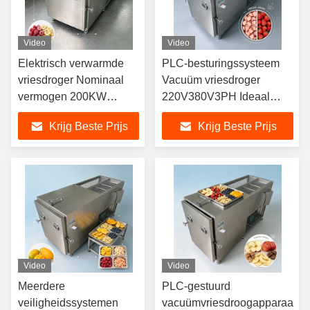
Video
Video
Elektrisch verwarmde
PLC-besturingssysteem
vriesdroger Nominaal
Vacuüm vriesdroger
vermogen 200KW
220V380V3PH Ideaal
Vriesdroogmachine voor
voor het vriesdrogen van
Krijg Beste Prijs
Krijg Beste Prijs
toepassingen in de
voedingsmiddelen en
voedingsmiddelen- en
chemische producten
chemische industrie
Video
Video
Meerdere
PLC-gestuurd
veiligheidssystemen
vacuümvriesdroogapparaat