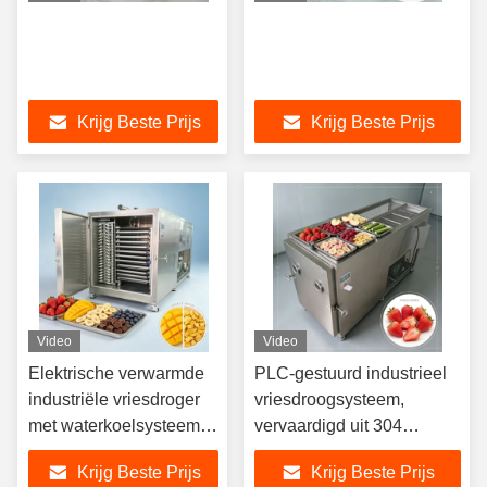
Krijg Beste Prijs
Krijg Beste Prijs
Video
Video
Elektrische verwarmde
PLC-gestuurd industrieel
industriële vriesdroger
vriesdroogsysteem,
met waterkoelsysteem,
vervaardigd uit 304
ideaal voor voedsel- en
roestvrij staal, met een
Krijg Beste Prijs
Krijg Beste Prijs
chemische verwerking
droogtijd van 20 tot 24 uur