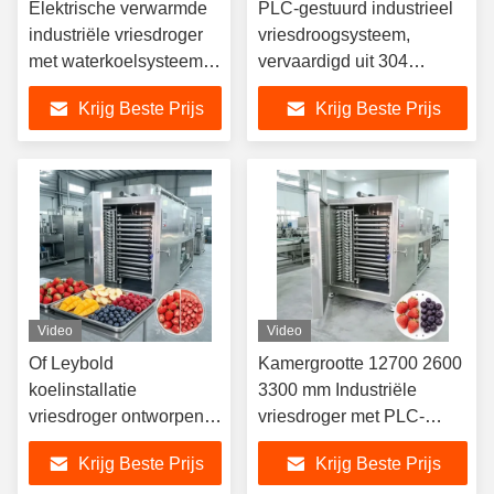
Elektrische verwarmde
PLC-gestuurd industrieel
industriële vriesdroger
vriesdroogsysteem,
met waterkoelsysteem,
vervaardigd uit 304
ideaal voor voedsel- en
roestvrij staal, met een
Krijg Beste Prijs
Krijg Beste Prijs
chemische verwerking
droogtijd van 20 tot 24 uur
voor optimale prestaties
Video
Video
Of Leybold
Kamergrootte 12700 2600
koelinstallatie
3300 mm Industriële
vriesdroger ontworpen
vriesdroger met PLC-
voor 20 tot 24 uur
besturingssysteem en
Krijg Beste Prijs
Krijg Beste Prijs
drogen tijd zorgen voor
droogtijd 20 tot 24 uur