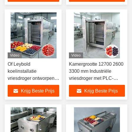
voor optimale prestaties
Video
Video
Of Leybold
Kamergrootte 12700 2600
koelinstallatie
3300 mm Industriële
vriesdroger ontworpen
vriesdroger met PLC-
voor 20 tot 24 uur
besturingssysteem en
Krijg Beste Prijs
Krijg Beste Prijs
drogen tijd zorgen voor
droogtijd 20 tot 24 uur
vocht verwijdering
Ontworpen voor gebruik
proces