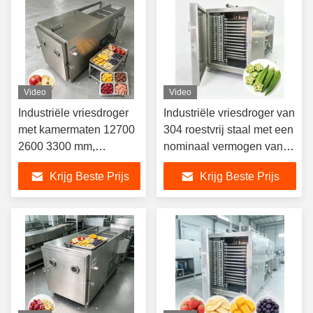
Vriezeldrogen
Video
Video
Industriële vriesdroger
Industriële vriesdroger van
met kamermaten 12700
304 roestvrij staal met een
2600 3300 mm,
nominaal vermogen van
temperatuurbereik van
200KW en een elektrisch
Krijg Beste Prijs
Krijg Beste Prijs
min 50°C tot plus 80°C
verwarmingssysteem dat
en droogtijd van 20-24
de prestaties van het
uur voor verwerking
vriesdrogen garandeert