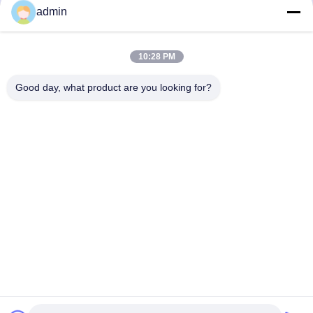
admin
Verzend
10:28 PM
Good day, what product are you looking for?
Guangzhou Guxing Freeze Equipment Co.,Ltd
Linda@freezeddryer.com
+86 13434463224
Nr. 28, Banqilong Oostweg, Nanlian, Huangge Stad,
Nansha District, Guangzhou Stad
De Goede Kwaliteit van China de droger van de huisvorst
Leverancier. Copyright © 2023-2026 freezeddryer.com . Alle