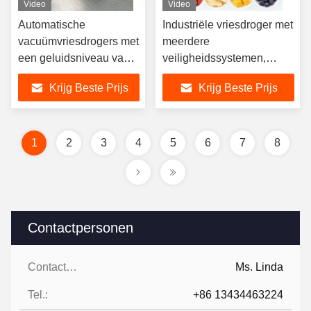
Video
Video
Automatische
Industriële vriesdroger met
vacuümvriesdrogers met
meerdere
een geluidsniveau van
veiligheidssystemen,
70 dB, ontworpen voor
automatische
Krijg Beste Prijs
Krijg Beste Prijs
voedsel- en chemische
bedrijfsmodus en
drogen
vacuümniveau onder
13Pa, ideaal voor
industrieel gebruik
1
2
3
4
5
6
7
8
Contactpersonen
Contactpersonen:
Ms. Linda
Tel.:
+86 13434463224