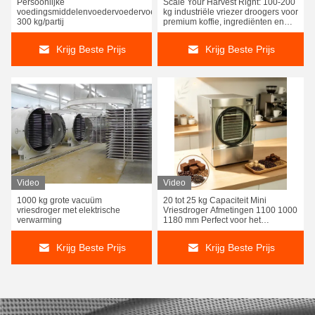
Persoonlijke
Scale Your Harvest Right: 100-200
voedingsmiddelenvoedervoedervoedervoedervoedervoedervoedervoeder
kg industriële vriezer droogers voor
300 kg/partij
premium koffie, ingrediënten en
hoogwaardige
voedselconservering.
Krijg Beste Prijs
Krijg Beste Prijs
Video
Video
1000 kg grote vacuüm
20 tot 25 kg Capaciteit Mini
vriesdroger met elektrische
Vriesdroger Afmetingen 1100 1000
verwarming
1180 mm Perfect voor het
vriesdrogen van delicate
biologische materialen
Krijg Beste Prijs
Krijg Beste Prijs