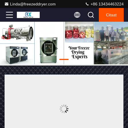
Linda@freezeddryer.com
+86 13434463224
Citaat