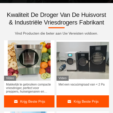
Kwaliteit De Droger Van De Huisvorst
& Industriële Vriesdrogers Fabrikant
Vind Producten die beter aan Uw Vereisten voldoen.
Video
Video
Makkelijk te gebruiken compacte
Met een vacuümgraad van < 2 Pa
vriesdroger, perfect voor
preppers, huiseigenaren en
gezonde gezinnen
Krijg Beste Prijs
Krijg Beste Prijs