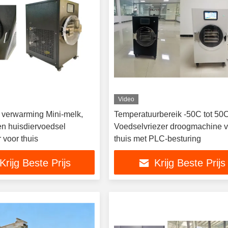
Video
e verwarming Mini-melk,
Temperatuurbereik -50C tot 50
en huisdiervoedsel
Voedselvriezer droogmachine 
 voor thuis
thuis met PLC-besturing
Krijg Beste Prijs
Krijg Beste Prijs