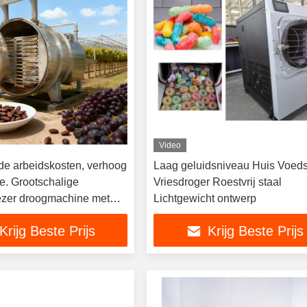
Video
de arbeidskosten, verhoog
Laag geluidsniveau Huis Voeds
e. Grootschalige
Vriesdroger Roestvrij staal
ezer droogmachine met
Lichtgewicht ontwerp
eerde cycli, snelle
Krijg Beste Prijs
Krijg Beste Prijs
n, laag onderhoud en
ustrieel ontwerp