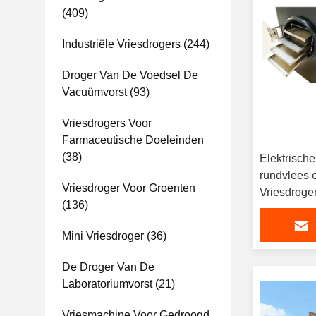
(409)
Industriële Vriesdrogers
(244)
Droger Van De Voedsel De
Vacuümvorst
(93)
Vriesdrogers Voor
Farmaceutische Doeleinden
(38)
Elektrisch
rundvlees 
Vriesdroger Voor Groenten
Vriesdroger
(136)
Mini Vriesdroger
(36)
De Droger Van De
Laboratoriumvorst
(21)
Vriesmachine Voor Gedroogd