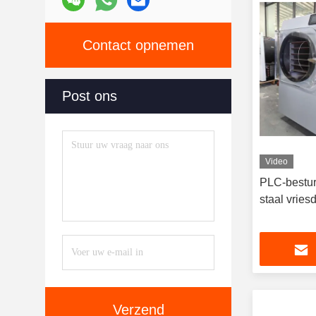
Contact opnemen
Post ons
Video
PLC-bestur
staal vries
Verzend