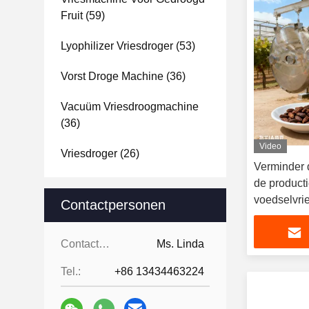
Fruit
(59)
Lyophilizer Vriesdroger
(53)
Vorst Droge Machine
(36)
Vacuüm Vriesdroogmachine
(36)
Video
Vriesdroger
(26)
Verminder 
de producti
voedselvri
Contactpersonen
geautomatis
droogtijde
Contactpersonen:
Ms. Linda
robuust ind
Tel.:
+86 13434463224