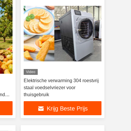
Video
Elektrische verwarming 304 roestvrij
staal voedselvriezer voor
end
thuisgebruik
weinig
Krijg Beste Prijs