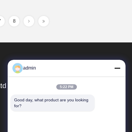
7
8
admin
td
5:22 PM
Good day, what product are you looking 
Snelkoppelingen
for?
Bedrijfprofiel
Fabriekstocht