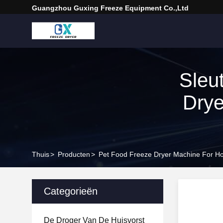
Guangzhou Guxing Freeze Equipment Co.,Ltd
Sleu
Drye
Thuis
>
Producten
>
Pet Food Freeze Dryer Machine For Ho
Categorieën
De Droger Van De Huisvorst