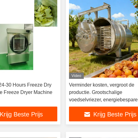
Video
4-30 Hours Freeze Dry
Verminder kosten, vergroot de
e Freeze Dryer Machine
productie. Grootschalige
voedselvriezer, energiebespar
ontwerp, snelle droge cycli en 
Krijg Beste Prijs
Krijg Beste Prijs
onderhoud