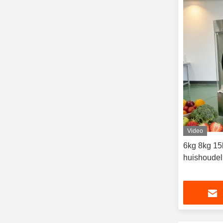
Video
6kg 8kg 15
huishoudel