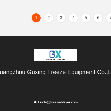
1
2
3
4
5
6
uangzhou Guxing Freeze Equipment Co.,L
Linda@freezeddryer.com