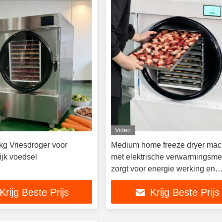
Video
kg Vriesdroger voor
Medium home freeze dryer mac
ijk voedsel
met elektrische verwarmingsm
zorgt voor energie werking en
consistent drogen over batches
Krijg Beste Prijs
Krijg Beste Prijs