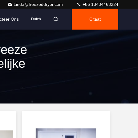
Linda@freezeddryer.com
+86 13434463224
cteer Ons
Citaat
Dutch
reeze
lijke