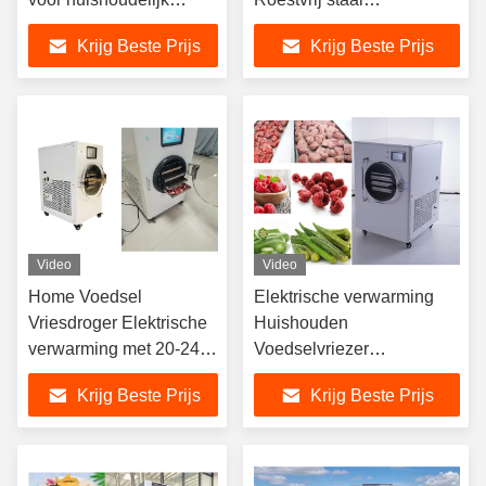
voedsel
Lichtgewicht ontwerp
Krijg Beste Prijs
Krijg Beste Prijs
Video
Video
Home Voedsel
Elektrische verwarming
Vriesdroger Elektrische
Huishouden
verwarming met 20-24
Voedselvriezer
uur
Droogmachine 6 bakken
Krijg Beste Prijs
Krijg Beste Prijs