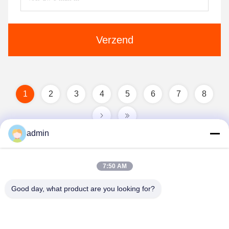
Verzend
1
2
3
4
5
6
7
8
admin
7:50 AM
Good day, what product are you looking for?
Guangzhou Guxing Freeze Equipment Co.,Ltd