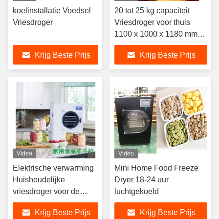
koelinstallatie Voedsel
20 tot 25 kg capaciteit
Vriesdroger
Vriesdroger voor thuis
1100 x 1000 x 1180 mm
Perfecte oplossing voor
Krijg Beste Prijs
Krijg Beste Prijs
ontwatering en
conservering van voedsel
thuis
Video
Video
Elektrische verwarming
Mini Home Food Freeze
Huishoudelijke
Dryer 18-24 uur
vriesdroger voor de
luchtgekoeld
opslag en conservering
Krijg Beste Prijs
Krijg Beste Prijs
van voedsel thuis