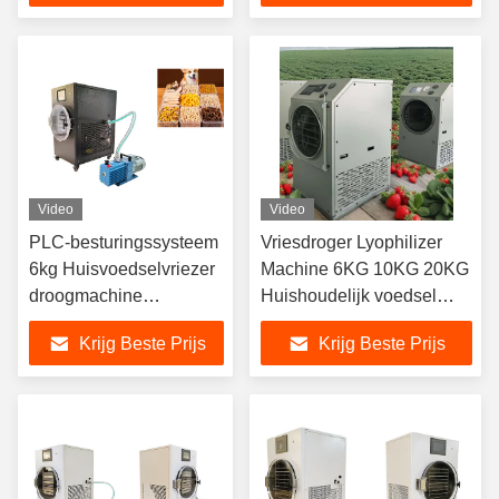
Video
Video
PLC-besturingssysteem
Vriesdroger Lyophilizer
6kg Huisvoedselvriezer
Machine 6KG 10KG 20KG
droogmachine
Huishoudelijk voedsel
Automatisch
conserveren
Krijg Beste Prijs
Krijg Beste Prijs