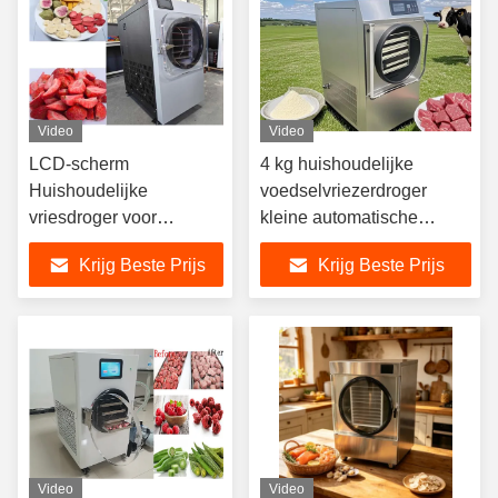
Video
Video
LCD-scherm
4 kg huishoudelijke
Huishoudelijke
voedselvriezerdroger
vriesdroger voor
kleine automatische
voedselbehoud en -
vacuüm
Krijg Beste Prijs
Krijg Beste Prijs
opslag
lyophiliseringsmachine
Video
Video