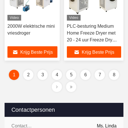
Video
Video
2000W elektrische mini
PLC-besturing Medium
vriesdroger
Home Freeze Dryer met
20 - 24 uur Freeze Dry
Cycle
Krijg Beste Prijs
Krijg Beste Prijs
1
2
3
4
5
6
7
8
Contactpersonen
Contactpersonen:
Ms. Linda