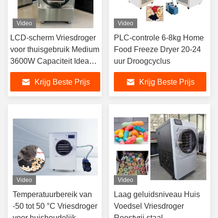
Video
Video
LCD-scherm Vriesdroger
PLC-controle 6-8kg Home
voor thuisgebruik Medium
Food Freeze Dryer 20-24
3600W Capaciteit Ideaal
uur Droogcyclus
voor voedselconservering
Krijg Beste Prijs
Krijg Beste Prijs
thuis en
laboratoriumtoepassingen
Video
Video
Temperatuurbereik van
Laag geluidsniveau Huis
-50 tot 50 °C Vriesdroger
Voedsel Vriesdroger
voor huishoudelijk
Roestvrij staal