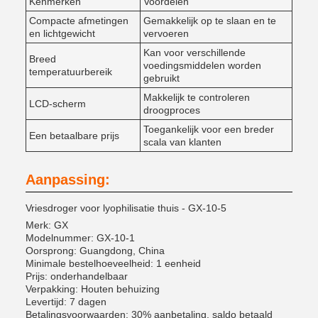
Kenmerken
Voordelen
Compacte afmetingen
Gemakkelijk op te slaan en te
en lichtgewicht
vervoeren
Kan voor verschillende
Breed
voedingsmiddelen worden
temperatuurbereik
gebruikt
Makkelijk te controleren
LCD-scherm
droogproces
Toegankelijk voor een breder
Een betaalbare prijs
scala van klanten
Aanpassing:
Vriesdroger voor lyophilisatie thuis - GX-10-5
Merk: GX
Modelnummer: GX-10-1
Oorsprong: Guangdong, China
Minimale bestelhoeveelheid: 1 eenheid
Prijs: onderhandelbaar
Verpakking: Houten behuizing
Levertijd: 7 dagen
Betalingsvoorwaarden: 30% aanbetaling, saldo betaald