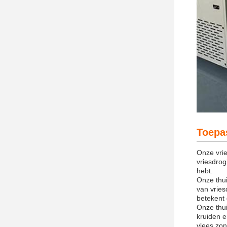
Toepa
Onze vrie
vriesdrog
hebt.
Onze thu
van vries
betekent 
Onze thui
kruiden e
vlees zo