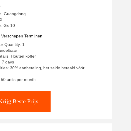
s
in: Guangdong
X
: Gx-10
t Verschepen Termijnen
r Quantity: 1
andelbaar
tails: Houten koffer
: 7 days
ities: 30% aanbetaling, het saldo betaald vóór
: 50 units per month
Krijg Beste Prijs