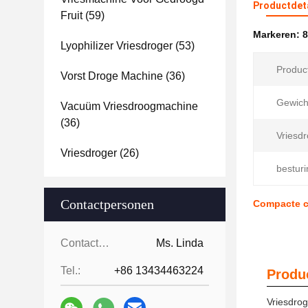
Productdet
Fruit
(59)
Markeren:
8
Lyophilizer Vriesdroger
(53)
Produc
Vorst Droge Machine
(36)
Gewich
Vacuüm Vriesdroogmachine
(36)
Vriesdr
Vriesdroger
(26)
bestur
Contactpersonen
Compacte c
Contactpersonen:
Ms. Linda
Tel.:
+86 13434463224
Produc
Vriesdrog