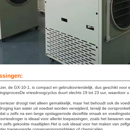
ssingen:
zer, de GX-10-1, is compact en gebruiksvriendelijk, dus geschikt voor e
ingsprocesDe vriesdroogcyclus duurt slechts 19 tot 23 uur, waardoor u
isvriezer droogt niet alleen gemakkelijk, maar het behoudt ook de vo
droging kan water uit voedsel worden verwijderd, terwijl de oorspronkel
dat u zelfs na een lange opslagperiode dezelfde smaak en voedingssto
svriesdroger is ideaal voor allerlei toepassingen, zoals het bewaren va
n zelfs gekookte maaltijden.Het is ook ideaal voor het maken van zelf
nder toegevoegde conserveringsmiddelen of chemicaliën.