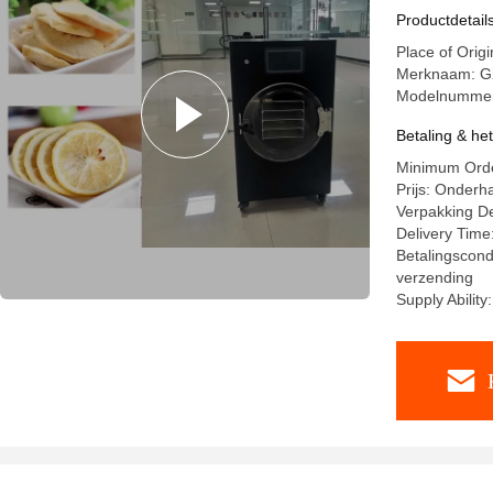
Productdetail
Place of Orig
Merknaam: G
Modelnummer
Betaling & he
Minimum Orde
Prijs: Onderh
Verpakking De
Delivery Time
Betalingscond
verzending
Supply Ability