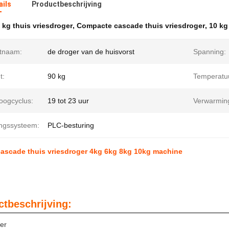
ails
Productbeschrijving
 kg thuis vriesdroger
,
Compacte cascade thuis vriesdroger
,
10 kg
tnaam:
de droger van de huisvorst
Spanning:
t:
90 kg
Temperatuu
oogcyclus:
19 tot 23 uur
Verwarmin
ingssysteem:
PLC-besturing
ascade thuis vriesdroger 4kg 6kg 8kg 10kg machine
tbeschrijving:
er