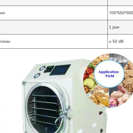
gen
700*650*90
1 jaar
niveau
≤ 50 dB