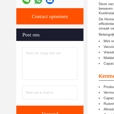
Deze vacu
bewaren z
Koelinstal
Contact opnemen
De Home 
efficiënt
smaak va
Post ons
Belangri
Mini v
Vacuüm
Vriesd
Midde
Capaci
Kenme
Produc
Vermo
Capaci
Ruisni
Afmet
Verzend