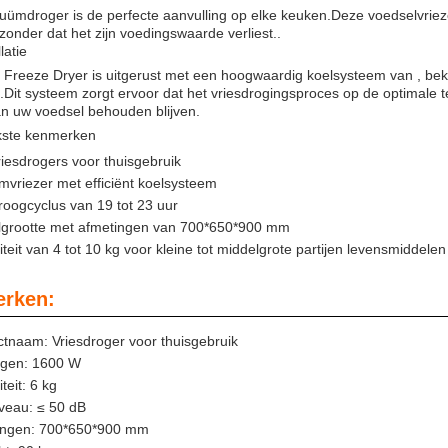
ümdroger is de perfecte aanvulling op elke keuken.Deze voedselvriezer
onder dat het zijn voedingswaarde verliest..
latie
Freeze Dryer is uitgerust met een hoogwaardig koelsysteem van , bek
ie.Dit systeem zorgt ervoor dat het vriesdrogingsproces op de optimale 
n uw voedsel behouden blijven.
jkste kenmerken
riesdrogers voor thuisgebruik
vriezer met efficiënt koelsysteem
roogcyclus van 19 tot 23 uur
lgrootte met afmetingen van 700*650*900 mm
teit van 4 tot 10 kg voor kleine tot middelgrote partijen levensmiddelen
rken:
tnaam: Vriesdroger voor thuisgebruik
gen: 1600 W
teit: 6 kg
veau: ≤ 50 dB
ingen: 700*650*900 mm