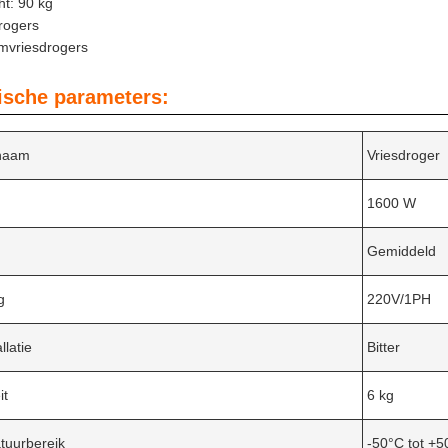
t: 90 kg
rogers
mvriesdrogers
ische parameters:
naam
Vriesdroger
1600 W
Gemiddeld
g
220V/1PH
llatie
Bitter
it
6 kg
tuurbereik
-50°C tot +5