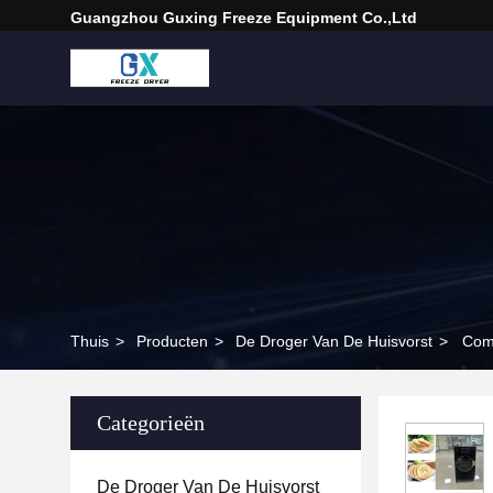
Guangzhou Guxing Freeze Equipment Co.,Ltd
Thuis
>
Producten
>
De Droger Van De Huisvorst
>
Comp
Categorieën
De Droger Van De Huisvorst