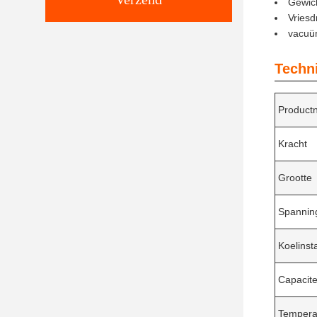
Gewich
Vriesd
vacuü
Techn
Product
Kracht
Grootte
Spannin
Koelinsta
Capacite
Tempera