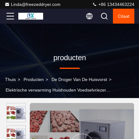
Linda@freezeddryer.com
+86 13434463224
Citaat
producten
Thuis
>
Producten
>
De Droger Van De Huisvorst
>
Elektrische verwarming Huishouden Voedselvriezer
Droogmachine 6 bakken