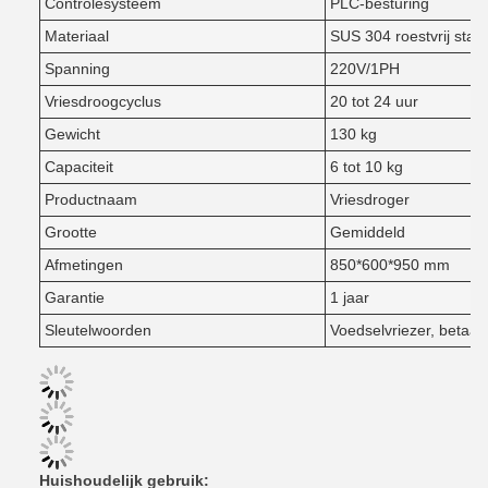
Controlesysteem
PLC-besturing
Materiaal
SUS 304 roestvrij staal
Spanning
220V/1PH
Vriesdroogcyclus
20 tot 24 uur
Gewicht
130 kg
Capaciteit
6 tot 10 kg
Productnaam
Vriesdroger
Grootte
Gemiddeld
Afmetingen
850*600*950 mm
Garantie
1 jaar
Sleutelwoorden
Voedselvriezer, betaalb
Huishoudelijk gebruik
: