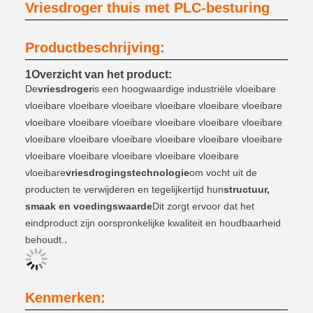
Vriesdroger thuis met PLC-besturing
Productbeschrijving:
1Overzicht van het product:
De
vriesdroger
is een hoogwaardige industriële vloeibare
vloeibare vloeibare vloeibare vloeibare vloeibare vloeibare
vloeibare vloeibare vloeibare vloeibare vloeibare vloeibare
vloeibare vloeibare vloeibare vloeibare vloeibare vloeibare
vloeibare vloeibare vloeibare vloeibare vloeibare
vloeibare
vriesdrogingstechnologie
om vocht uit de
producten te verwijderen en tegelijkertijd hun
structuur,
smaak en voedingswaarde
Dit zorgt ervoor dat het
eindproduct zijn oorspronkelijke kwaliteit en houdbaarheid
.
behoudt.
Kenmerken: