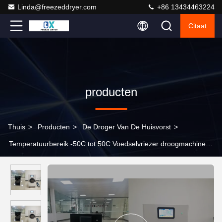
Linda@freezeddryer.com
+86 13434463224
Citaat
producten
Thuis
>
Producten
>
De Droger Van De Huisvorst
>
Temperatuurbereik -50C tot 50C Voedselvriezer droogmachine
voor thuis met PLC-besturing