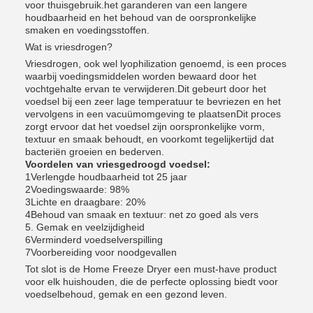
voor thuisgebruik.het garanderen van een langere
houdbaarheid en het behoud van de oorspronkelijke
smaken en voedingsstoffen.
Wat is vriesdrogen?
Vriesdrogen, ook wel lyophilization genoemd, is een proces
waarbij voedingsmiddelen worden bewaard door het
vochtgehalte ervan te verwijderen.Dit gebeurt door het
voedsel bij een zeer lage temperatuur te bevriezen en het
vervolgens in een vacuümomgeving te plaatsenDit proces
zorgt ervoor dat het voedsel zijn oorspronkelijke vorm,
textuur en smaak behoudt, en voorkomt tegelijkertijd dat
bacteriën groeien en bederven.
Voordelen van vriesgedroogd voedsel:
1Verlengde houdbaarheid tot 25 jaar
2Voedingswaarde: 98%
3Lichte en draagbare: 20%
4Behoud van smaak en textuur: net zo goed als vers
5. Gemak en veelzijdigheid
6Verminderd voedselverspilling
7Voorbereiding voor noodgevallen
Tot slot is de Home Freeze Dryer een must-have product
voor elk huishouden, die de perfecte oplossing biedt voor
voedselbehoud, gemak en een gezond leven.