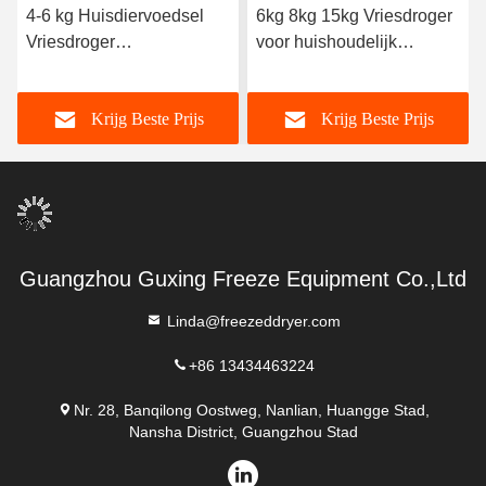
4-6 kg Huisdiervoedsel
6kg 8kg 15kg Vriesdroger
Vriesdroger
voor huishoudelijk
Temperatuurbereik -50°C
voedsel
tot 50°C
Krijg Beste Prijs
Krijg Beste Prijs
Guangzhou Guxing Freeze Equipment Co.,Ltd
Linda@freezeddryer.com
+86 13434463224
Nr. 28, Banqilong Oostweg, Nanlian, Huangge Stad,
Nansha District, Guangzhou Stad