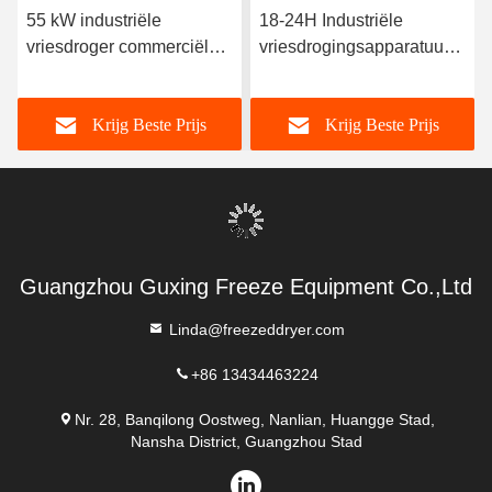
55 kW industriële
18-24H Industriële
vriesdroger commerciële
vriesdrogingsapparatuur
vacuüm vriesdroger 300
300 kg/partij
kg/partij
Krijg Beste Prijs
Krijg Beste Prijs
Guangzhou Guxing Freeze Equipment Co.,Ltd
Linda@freezeddryer.com
+86 13434463224
Nr. 28, Banqilong Oostweg, Nanlian, Huangge Stad,
Nansha District, Guangzhou Stad