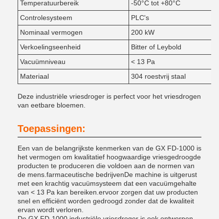
Temperatuurbereik
-50°C tot +80°C
Controlesysteem
PLC's
Nominaal vermogen
200 kW
Verkoelingseenheid
Bitter of Leybold
Vacuümniveau
< 13 Pa
Materiaal
304 roestvrij staal
Deze industriële vriesdroger is perfect voor het vriesdrogen
van eetbare bloemen.
Toepassingen:
Een van de belangrijkste kenmerken van de GX FD-1000 is
het vermogen om kwalitatief hoogwaardige vriesgedroogde
producten te produceren die voldoen aan de normen van
de mens.farmaceutische bedrijvenDe machine is uitgerust
met een krachtig vacuümsysteem dat een vacuümgehalte
van < 13 Pa kan bereiken.ervoor zorgen dat uw producten
snel en efficiënt worden gedroogd zonder dat de kwaliteit
ervan wordt verloren.
De GX FD-1000 industriële vriesdroger is ook ontworpen