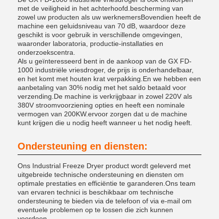
met de veiligheid in het achterhoofd.bescherming van
zowel uw producten als uw werknemersBovendien heeft de
machine een geluidsniveau van 70 dB, waardoor deze
geschikt is voor gebruik in verschillende omgevingen,
waaronder laboratoria, productie-installaties en
onderzoekscentra.
Als u geïnteresseerd bent in de aankoop van de GX FD-
1000 industriële vriesdroger, de prijs is onderhandelbaar,
en het komt met houten krat verpakking.En we hebben een
aanbetaling van 30% nodig met het saldo betaald voor
verzending.De machine is verkrijgbaar in zowel 220V als
380V stroomvoorziening opties en heeft een nominale
vermogen van 200KW.ervoor zorgen dat u de machine
kunt krijgen die u nodig heeft wanneer u het nodig heeft.
Ondersteuning en diensten:
Ons Industrial Freeze Dryer product wordt geleverd met
uitgebreide technische ondersteuning en diensten om
optimale prestaties en efficiëntie te garanderen.Ons team
van ervaren technici is beschikbaar om technische
ondersteuning te bieden via de telefoon of via e-mail om
eventuele problemen op te lossen die zich kunnen
voordoen.