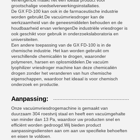
verlengenDit maakt het een ideaal product voor
grootschalige voedselverwerkingsinstallaties.
De GX FD-100 kan ook in de farmaceutische industrie
worden gebruikt.De vacuümvriesdroger kan de
werkzaamheid van de geneesmiddelen behouden en de
houdbaarheid ervan verlengenDe industriële vriesdroger is
ook geschikt voor gebruik in onderzoekslaboratoria en
universiteiten.
Een andere toepassing van de GX FD-100 is in de
chemische industrie. Het kan worden gebruikt om
verschillende chemicaliën te drogen, waaronder
polymeren, harsen en oplosmiddelen.De vacuüm
lyophilizer vriesdroger machine kan deze chemicaliën
drogen zonder het veranderen van hun chemische
eigenschappen, waardoor het ideaal is voor chemisch
onderzoek en productie.
Aanpassing:
Onze vacuümvriesdrogemachine is gemaakt van
duurzaam 304 roestvrij staal en heeft een vacuümgehalte
van minder dan 13 Pa, waardoor uw producten snel en
efficiënt worden gedroogd.Wij bieden product
aanpassingsdiensten aan om aan uw specifieke behoeften
en eisen te voldoen.