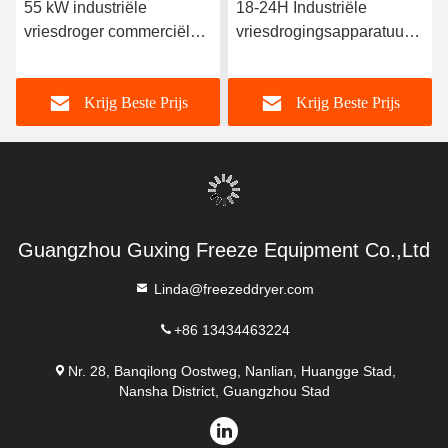
55 kW industriële
18-24H Industriële
vriesdroger commerciële
vriesdrogingsapparatuur
vacuüm vriesdroger 300
300 kg/partij
kg/partij
Krijg Beste Prijs
Krijg Beste Prijs
Guangzhou Guxing Freeze Equipment Co.,Ltd
Linda@freezeddryer.com
+86 13434463224
Nr. 28, Banqilong Oostweg, Nanlian, Huangge Stad,
Nansha District, Guangzhou Stad