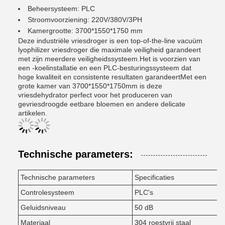
Beheersysteem: PLC
Stroomvoorziening: 220V/380V/3PH
Kamergrootte: 3700*1550*1750 mm
Deze industriële vriesdroger is een top-of-the-line vacuüm
lyophilizer vriesdroger die maximale veiligheid garandeert
met zijn meerdere veiligheidssysteem.Het is voorzien van
een -koelinstallatie en een PLC-besturingssysteem dat
hoge kwaliteit en consistente resultaten garandeertMet een
grote kamer van 3700*1550*1750mm is deze
vriesdehydrator perfect voor het produceren van
gevriesdroogde eetbare bloemen en andere delicate
artikelen.
Technische parameters:
Technische parameters
Specificaties
Controlesysteem
PLC's
Geluidsniveau
50 dB
Materiaal
304 roestvrij staal