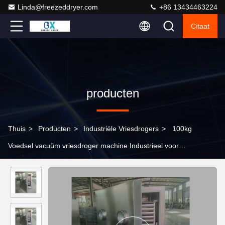
Linda@freezeddryer.com
+86 13434463224
Citaat
producten
Thuis
>
Producten
>
Industriële Vriesdrogers
>
100kg
Voedsel vacuüm vriesdroger machine Industrieel voor
nauwkeurig drogen