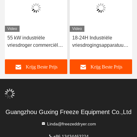
Video
Video
55 kW industriële
18-24H Industriële
vriesdroger commerciële
vriesdrogingsapparatuur
vacuüm vriesdroger 300
300 kg/partij
kg/partij
Krijg Beste Prijs
Krijg Beste Prijs
Guangzhou Guxing Freeze Equipment Co.,Ltd
Linda@freezeddryer.com
+86 13434463224