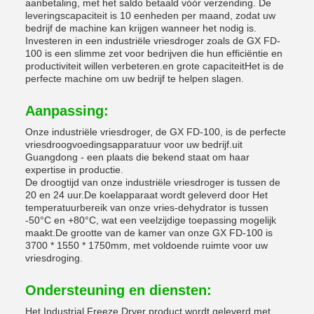
aanbetaling, met het saldo betaald vóór verzending. De
leveringscapaciteit is 10 eenheden per maand, zodat uw
bedrijf de machine kan krijgen wanneer het nodig is.
Investeren in een industriële vriesdroger zoals de GX FD-
100 is een slimme zet voor bedrijven die hun efficiëntie en
productiviteit willen verbeteren.en grote capaciteitHet is de
perfecte machine om uw bedrijf te helpen slagen.
Aanpassing:
Onze industriële vriesdroger, de GX FD-100, is de perfecte
vriesdroogvoedingsapparatuur voor uw bedrijf.uit
Guangdong - een plaats die bekend staat om haar
expertise in productie.
De droogtijd van onze industriële vriesdroger is tussen de
20 en 24 uur.De koelapparaat wordt geleverd door Het
temperatuurbereik van onze vries-dehydrator is tussen
-50°C en +80°C, wat een veelzijdige toepassing mogelijk
maakt.De grootte van de kamer van onze GX FD-100 is
3700 * 1550 * 1750mm, met voldoende ruimte voor uw
vriesdroging.
Ondersteuning en diensten:
Het Industrial Freeze Dryer product wordt geleverd met