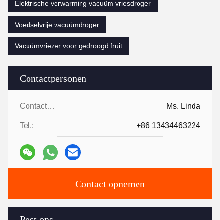
Elektrische verwarming vacuüm vriesdroger
Voedselvrije vacuümdroger
Vacuümvriezer voor gedroogd fruit
Contactpersonen
Contactpersonen:
Ms. Linda
Tel.:
+86 13434463224
Contact opnemen
Post ons