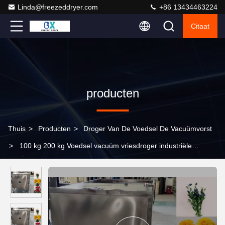
Linda@freezeddryer.com
+86 13434463224
Citaat
producten
Thuis
>
Producten
>
Droger Van De Voedsel De Vacuümvorst
>
100 kg 200 kg Voedsel vacuüm vriesdroger industriële
droogapparatuur