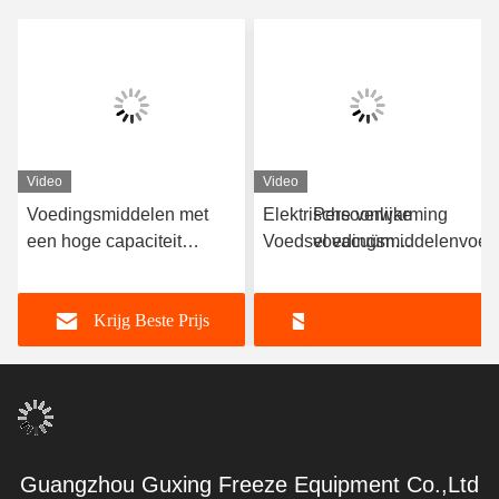
Video
Video
Voedingsmiddelen met
Elektrische verwarming
Persoonlijke
een hoge capaciteit
Voedsel vacuüm
voedingsmiddelenvoed
Vacuum Freeze Dryer 100
vriesdroger -40C-80C
300 kg/partij
kg/batch Freeze Dry Fruit
Krijg Beste Prijs
Krijg Beste Prijs
Machine
Guangzhou Guxing Freeze Equipment Co.,Ltd