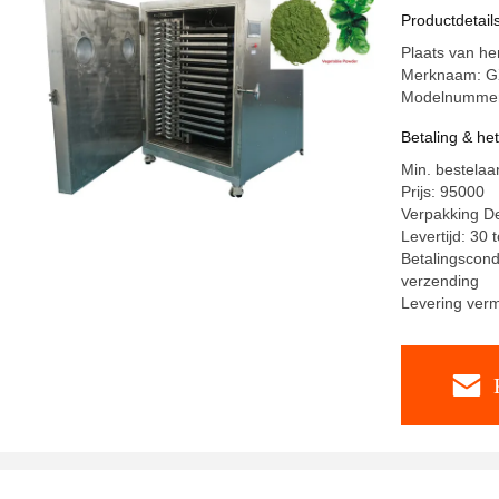
Productdetail
Plaats van h
Merknaam: G
Modelnummer
Betaling & he
Min. bestelaan
Prijs: 95000
Verpakking De
Levertijd: 30 
Betalingscond
verzending
Levering ver