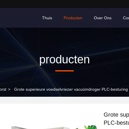
Thuis
Producten
Over Ons
Co
producten
orst
>
Grote superieure voedselvriezer vacuümdroger PLC-besturing 3
Grote sup
PLC-bestu