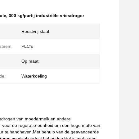
ole
,
300 kg/partij industriële vriesdroger
Roestvrij staal
steem:
PLC's
Op maat
de:
Waterkoeling
riesdrogen van moedermelk en andere
 voor de regeratie-eenheid om een hoge mate van
ur te handhaven.Met behulp van de geavanceerde
roren voedsel perfect behouden.Het is met name