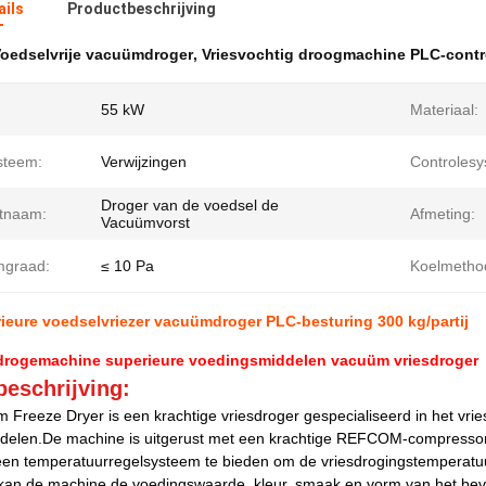
ails
Productbeschrijving
oedselvrije vacuümdroger
,
Vriesvochtig droogmachine PLC-contr
55 kW
Materiaal:
steem:
Verwijzingen
Controlesy
Droger van de voedsel de
tnaam:
Afmeting:
Vacuümvorst
graad:
≤ 10 Pa
Koelmetho
ieure voedselvriezer vacuümdroger PLC-besturing 300 kg/partij
sdrogemachine superieure voedingsmiddelen vacuüm vriesdroger
eschrijving:
 Freeze Dryer is een krachtige vriesdroger gespecialiseerd in het v
delen.De machine is uitgerust met een krachtige REFCOM-compressor
en temperatuurregelsysteem te bieden om de vriesdrogingstemperatu
 kan de machine de voedingswaarde, kleur, smaak en vorm van het bev