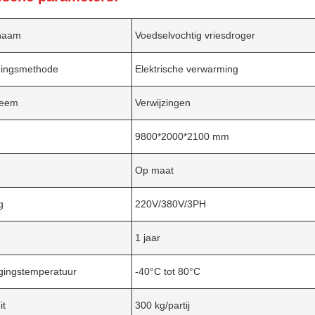
naam
Voedselvochtig vriesdroger
ingsmethode
Elektrische verwarming
teem
Verwijzingen
9800*2000*2100 mm
g
Op maat
g
220V/380V/3PH
1 jaar
gingstemperatuur
-40°C tot 80°C
it
300 kg/partij