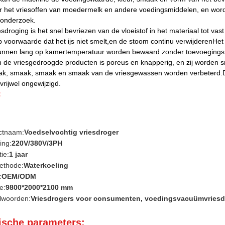
r het vriesoffen van moedermelk en andere voedingsmiddelen, en wordt
monderzoek.
sdroging is het snel bevriezen van de vloeistof in het materiaal tot vast
 voorwaarde dat het ijs niet smelt,en de stoom continu verwijderenH
unnen lang op kamertemperatuur worden bewaard zonder toevoegings
n de vriesgedroogde producten is poreus en knapperig, en zij worden sne
k, smaak, smaak en smaak van de vriesgewassen worden verbeterd.De v
vrijwel ongewijzigd.
:
ctnaam:
Voedselvochtig vriesdroger
ing:
220V/380V/3PH
ie:
1 jaar
ethode:
Waterkoeling
:
OEM/ODM
e:
9800*2000*2100 mm
lwoorden:
Vriesdrogers voor consumenten, voedingsvacuümvriesd
ische parameters: