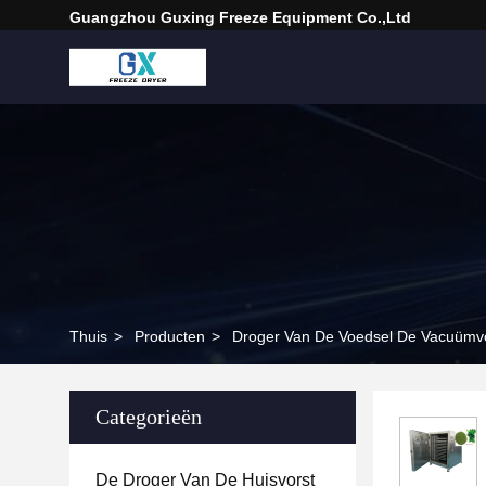
Guangzhou Guxing Freeze Equipment Co.,Ltd
Thuis
>
Producten
>
Droger Van De Voedsel De Vacuümv
Categorieën
De Droger Van De Huisvorst