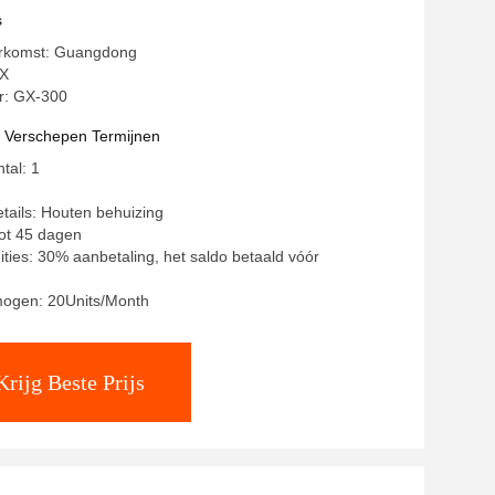
s
erkomst: Guangdong
X
: GX-300
t Verschepen Termijnen
tal: 1
tails: Houten behuizing
tot 45 dagen
ities: 30% aanbetaling, het saldo betaald vóór
mogen: 20Units/Month
Krijg Beste Prijs