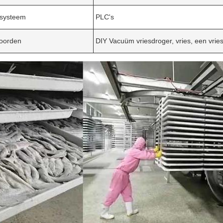
esysteem
PLC's
woorden
DIY Vacuüm vriesdroger, vries, een vrie