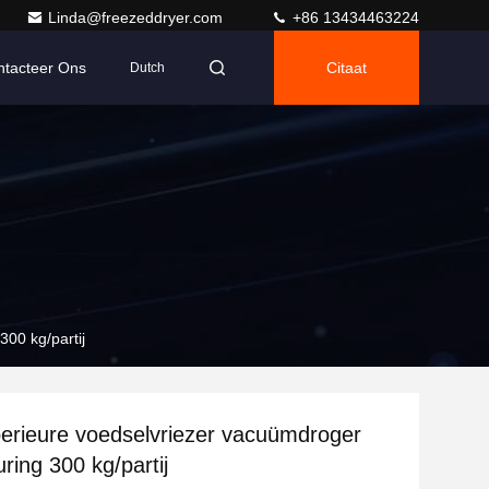
Linda@freezeddryer.com
+86 13434463224
ntacteer Ons
Citaat
Dutch
00 kg/partij
erieure voedselvriezer vacuümdroger
ring 300 kg/partij