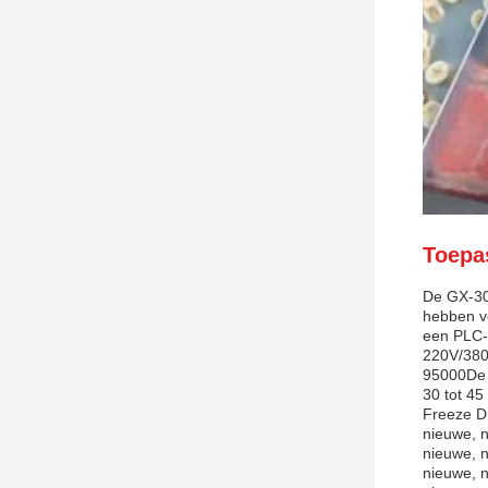
Toepa
De GX-30
hebben v
een PLC-
220V/380V
95000De 
30 tot 4
Freeze Dr
nieuwe, n
nieuwe, n
nieuwe, n