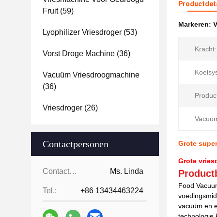
Productdet
Fruit
(59)
Markeren:
V
Lyophilizer Vriesdroger
(53)
Kracht:
Vorst Droge Machine
(36)
Koelsy
Vacuüm Vriesdroogmachine
(36)
Produc
Vriesdroger
(26)
Vacuüm
Contactpersonen
Grote super
Grote vrie
Contactpersonen:
Ms. Linda
Productb
Food Vacuum
Tel.:
+86 13434463224
voedingsmid
vacuüm en e
technologie