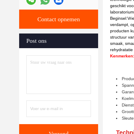
geschikt voo
laboratoriu
Contact opnemen
Beginsel:Vrie
verdampt, op
producten k
structuur va
Post ons
smaak, smaa
rehydratatie 
Kenmerken
Produ
Spann
Garant
Koelm
Dienst
Groott
Sleute
Techn
Verzend