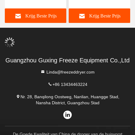
vacuüm vriesdroger 300
300 kg/partij
kg/partij
Krijg Beste Prijs
Krijg Beste Prijs
Guangzhou Guxing Freeze Equipment Co.,Ltd
Linda@freezeddryer.com
+86 13434463224
Nr. 28, Banqilong Oostweg, Nanlian, Huangge Stad,
Nansha District, Guangzhou Stad
De Goede Kwaliteit van China de droger van de huisvorst