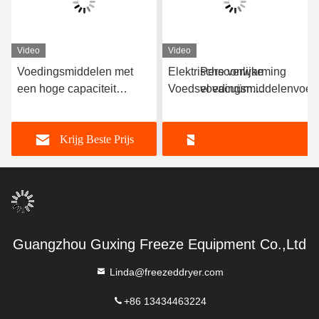
Video
Video
Voedingsmiddelen met
Elektrische verwarming
Persoonlijke
een hoge capaciteit
Voedsel vacuüm
voedingsmiddelenvoed
Vacuum Freeze Dryer 100
vriesdroger -40C-80C
300 kg/partij
kg/batch Freeze Dry Fruit
Krijg Beste Prijs
Krijg Beste Prijs
Machine
Guangzhou Guxing Freeze Equipment Co.,Ltd
Linda@freezeddryer.com
+86 13434463224