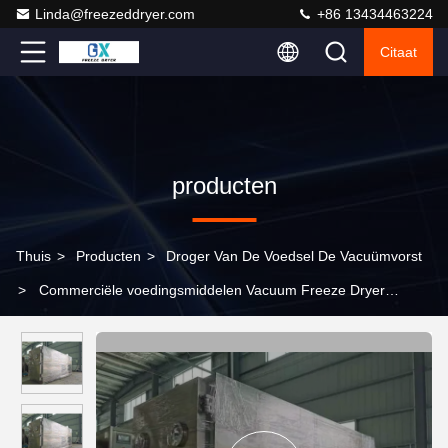
Linda@freezeddryer.com
+86 13434463224
Citaat
producten
Thuis
>
Producten
>
Droger Van De Voedsel De Vacuümvorst
>
Commerciële voedingsmiddelen Vacuum Freeze Dryer
Lyophilizer Temperature Control