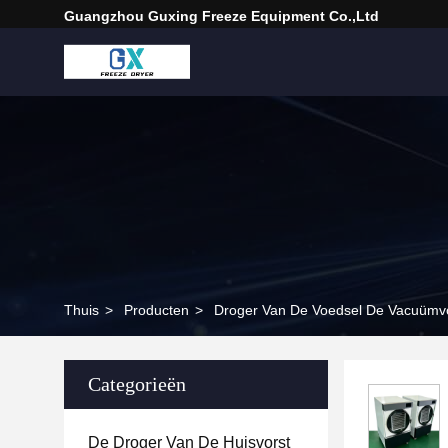
Guangzhou Guxing Freeze Equipment Co.,Ltd
Thuis
>
Producten
>
Droger Van De Voedsel De Vacuümv
Categorieën
De Droger Van De Huisvorst