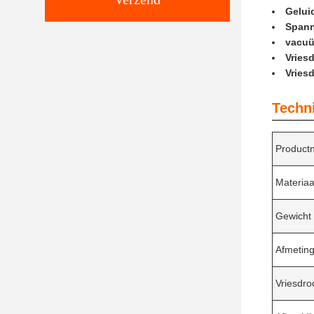
Gelui
Spann
vacuü
Vries
Vries
Techn
Product
Materiaa
Gewicht
Afmetin
Vriesdro