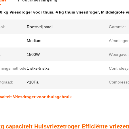
ails
Productbeschrijving
0 kg Vriesdroger voor thuis
,
4 kg thuis vriesdroger
,
Middelgrote v
al:
Roestvrij staal
Garantie:
Medium
Afmetingen
:
1500W
Weergave:
mingsmethode:
1 stks-5 stks
Controlesy
graad:
<10Pa
Compresso
aciteit Vriesdroger voor thuisgebruik
g capaciteit Huisvriezetroger Efficiënte vriezet