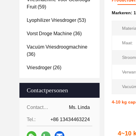
Productdet
Fruit
(59)
Markeren:
1
Lyophilizer Vriesdroger
(53)
Materia
Vorst Droge Machine
(36)
Maat:
Vacuüm Vriesdroogmachine
(36)
Stroom
Vriesdroger
(26)
Verwar
Vacuüm
Contactpersonen
4-10 kg cap
Contactpersonen:
Ms. Linda
Tel.:
+86 13434463224
4~10 k