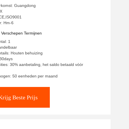
erkomst: Guangdong
X
: CE,ISO9001
: Hm-6
t Verschepen Termijnen
tal: 1
andelbaar
tails: Houten behuizing
~30days
ities: 30% aanbetaling, het saldo betaald vóór
mogen: 50 eenheden per maand
Krijg Beste Prijs