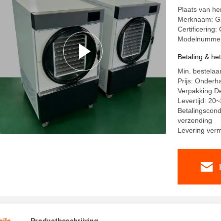
Plaats van h
Merknaam: G
Certificering
Modelnummer
Betaling & he
Min. bestelaan
Prijs: Onderh
Verpakking De
Levertijd: 20
Betalingscond
verzending
Levering ver