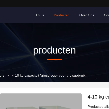
Thuis
Producten
Over Ons
Co
producten
orst
>
4-10 kg capaciteit Vriesdroger voor thuisgebruik
4-10 kg c
Productdetail