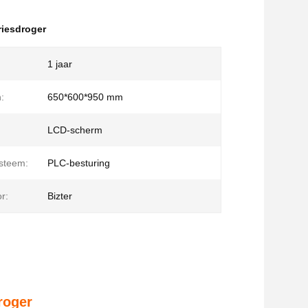
riesdroger
1 jaar
:
650*600*950 mm
LCD-scherm
steem:
PLC-besturing
r:
Bizter
roger