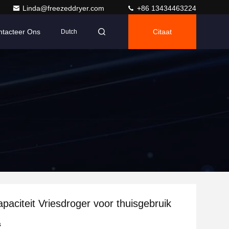
Linda@freezeddryer.com
+86 13434463224
ntacteer Ons
Citaat
Dutch
apaciteit Vriesdroger voor thuisgebruik
s