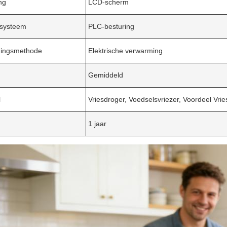
ng
LCD-scherm
esysteem
PLC-besturing
ingsmethode
Elektrische verwarming
Gemiddeld
l
Vriesdroger, Voedselsvriezer, Voordeel Vrie
1 jaar