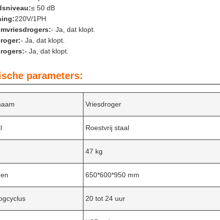
dsniveau:
≤ 50 dB
ing:
220V/1PH
mvriesdrogers:
- Ja, dat klopt.
droger:
- Ja, dat klopt.
drogers:
- Ja, dat klopt.
ische parameters:
naam
Vriesdroger
l
Roestvrij staal
47 kg
gen
650*600*950 mm
ogcyclus
20 tot 24 uur