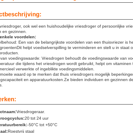
tbeschrijving:
vriesdroger, ook wel een huishoudelijke vriesdroger of persoonlijke vr
n en gezinnen.
n enkele voordelen:
lbehoud: Een van de belangrijkste voordelen van een thuisvriezer is 
roentenDit helpt voedselverspilling te verminderen en stelt u in staat 
producten.
van voedingswaarde: Vriesdrogen behoudt de voedingswaarde van vo
eratuur die tijdens het vriesdrogen wordt gebruikt, helpt om vitaminen
rcieel verwerkte of ingeblikte voedingsmiddelen.
 moeite waard op te merken dat thuis vriesdrogers mogelijk beperking
gscapaciteit en apparatuurkosten.Ze bieden individuen en gezinnen de f
s.
rken:
ctnaam:
Vriesdrogeraar.
droogcyclus:
20 tot 24 uur
ratuurbereik:
-50°C tot +50°C
aal:
Roestvrij staal