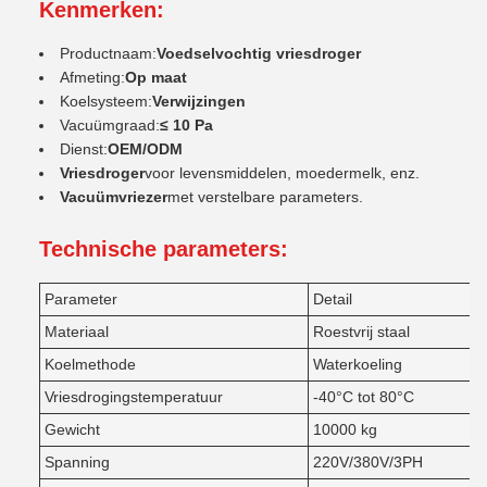
Kenmerken:
Productnaam:
Voedselvochtig vriesdroger
Afmeting:
Op maat
Koelsysteem:
Verwijzingen
Vacuümgraad:
≤ 10 Pa
Dienst:
OEM/ODM
Vriesdroger
voor levensmiddelen, moedermelk, enz.
Vacuümvriezer
met verstelbare parameters.
Technische parameters:
Parameter
Detail
Materiaal
Roestvrij staal
Koelmethode
Waterkoeling
Vriesdrogingstemperatuur
-40°C tot 80°C
Gewicht
10000 kg
Spanning
220V/380V/3PH