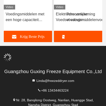
Video
Video
Voedingsmiddelen met
Elektrische verwarming
Persoonlijke
een hoge capaciteit
Voedsel vacuüm
voedingsmiddelenvoed
Vacuum Freeze Dryer 100
vriesdroger -40C-80C
300 kg/partij
kg/batch Freeze Dry Fruit
Krijg Beste Prijs
Krijg Beste Prijs
Machine
Guangzhou Guxing Freeze Equipment Co.,Ltd
Linda@freezeddryer.com
+86 13434463224
Nr. 28, Banqilong Oostweg, Nanlian, Huangge Stad,
Nansha District, Guangzhou Stad