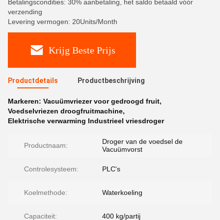
Betalingscondities: 30% aanbetaling, het saldo betaald vóór
verzending
Levering vermogen: 20Units/Month
Krijg Beste Prijs
Productdetails
Productbeschrijving
Markeren:
Vacuümvriezer voor gedroogd fruit
,
Voedselvriezen droogfruitmachine
,
Elektrische verwarming Industrieel vriesdroger
Droger van de voedsel de
Productnaam:
Vacuümvorst
Controlesysteem:
PLC's
Koelmethode:
Waterkoeling
Capaciteit:
400 kg/partij