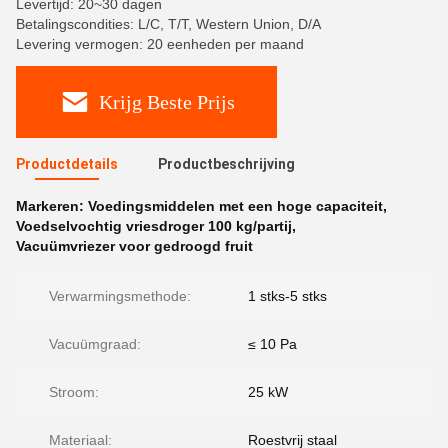
Levertijd: 20~30 dagen
Betalingscondities: L/C, T/T, Western Union, D/A
Levering vermogen: 20 eenheden per maand
Krijg Beste Prijs
Productdetails
Productbeschrijving
Markeren:
Voedingsmiddelen met een hoge capaciteit
,
Voedselvochtig vriesdroger 100 kg/partij
,
Vacuümvriezer voor gedroogd fruit
Verwarmingsmethode:
1 stks-5 stks
Vacuümgraad:
≤ 10 Pa
Stroom:
25 kW
Materiaal:
Roestvrij staal