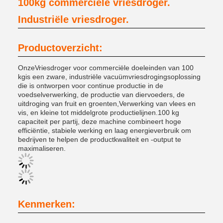
100kg commerciële vriesdroger.
Industriële vriesdroger.
Productoverzicht:
Onze
Vriesdroger voor commerciële doeleinden van 100
kg
is een zware, industriële vacuümvriesdrogingsoplossing
die is ontworpen voor continue productie in de
voedselverwerking, de productie van diervoeders, de
uitdroging van fruit en groenten,Verwerking van vlees en
vis, en kleine tot middelgrote productielijnen.
100 kg
capaciteit per partij
, deze machine combineert hoge
efficiëntie, stabiele werking en laag energieverbruik om
bedrijven te helpen de productkwaliteit en -output te
maximaliseren.
Kenmerken: