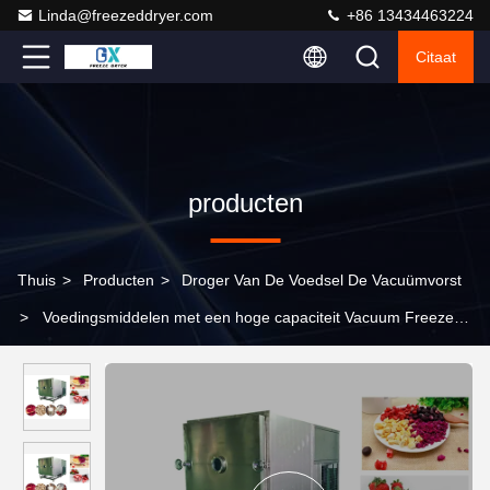
Linda@freezeddryer.com
+86 13434463224
Citaat
producten
Thuis
>
Producten
>
Droger Van De Voedsel De Vacuümvorst
>
Voedingsmiddelen met een hoge capaciteit Vacuum Freeze
Dryer 100 kg/batch Freeze Dry Fruit Machine