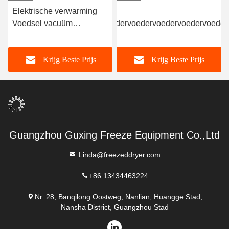
Elektrische verwarming
Persoonlijke
Voedsel vacuüm
voedingsmiddelenvoedervoedervoedervoedervoeder
vriesdroger -40C-80C
300 kg/partij
Krijg Beste Prijs
Krijg Beste Prijs
Guangzhou Guxing Freeze Equipment Co.,Ltd
Linda@freezeddryer.com
+86 13434463224
Nr. 28, Banqilong Oostweg, Nanlian, Huangge Stad,
Nansha District, Guangzhou Stad