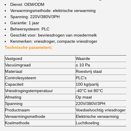
Dienst: OEM/ODM
Verwarmingsmethode: elektrische verwarming
Spanning: 220V/380V/3PH
Garantie: 1 jaar
Beheersysteem: PLC
Geschikt voor: bevriesdrogen van moedermelk
Kenmerken: vriesdroger, compacte vriesdroger
Technische parameters:
Vastgoed
Waarde
Vacuümgraad
≤ 10 Pa
Materiaal
Roestvrij staal
Controlesysteem
PLC's
Capaciteit
100 kg/partij
Vriesdrogingstemperatuur
-40°C tot 80°C
Afmeting
Op maat
Spanning
220V/380V/3PH
Productnaam
Voedselvochtig vriesdroger
Verwarmingsmethode
Elektrische verwarming
Koelmethode
Luchtkoeling