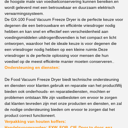
de hoogste mate van voedselconservering kunnen bereiken.en
wordt geleverd met een betrouwbaar en duurzaam elektrisch
verwarmingssysteem.
De GX-100 Food Vacuum Freeze Dryer is de perfecte keuze voor
degenen die een betrouwbare en efficiënte vriesdroger nodig
hebben.en kan snel en effectief een verscheidenheid aan
voedingsmiddelen uitdrogenBovendien is het compact en licht
ontworpen, waardoor het de ideale keuze is voor degenen die
een vriesdroger nodig hebben op een kleine ruimte.Deze
vriesdroger is de perfecte oplossing voor mensen die hun
voedsel op de meest efficiënte manier moeten conserveren..
Ondersteuning en diensten:
De Food Vacuum Freeze Dryer biedt technische ondersteuning
en diensten voor klanten.gebruik en reparatie van het productWij
bieden ook onderhouds- en reparatiediensten, mochten er
problemen ontstaan.We zijn vastbesloten om ervoor te zorgen
dat klanten tevreden zijn met onze producten en diensten, en zal
de nodige ondersteuning bieden om ervoor te zorgen dat het
product correct functioneert.
Verpakking van houten koffers:
Handelsvoorwaarden: EXW, FOB, CIF, Door to door, enz.