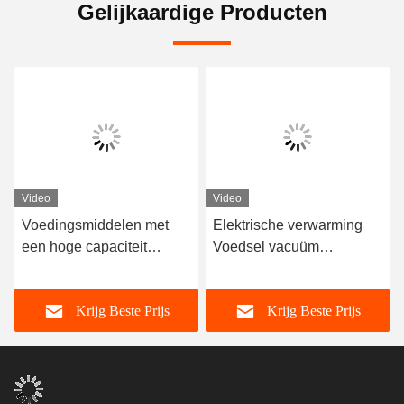
Gelijkaardige Producten
Video
Video
Voedingsmiddelen met
Elektrische verwarming
Persoonlijke
een hoge capaciteit
Voedsel vacuüm
voedingsmiddelenvoed
Vacuum Freeze Dryer 100
vriesdroger -40C-80C
300 kg/partij
kg/batch Freeze Dry Fruit
Krijg Beste Prijs
Krijg Beste Prijs
Machine