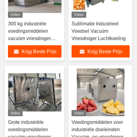
Video
Video
300 kg industriële
Sublimatie Industrieel
voedingsmiddelen
Voedsel Vacuüm
vacuüm vriesdroger
Vriesdroger Luchtkoeling
lyophilizer
Krijg Beste Prijs
Krijg Beste Prijs
Video
Video
Grote industriële
Voedingsmiddelen voor
voedingsmiddelen
industriële doeleinden
vacuüm vriesdroger
Vacuüm- en vriesdrogers