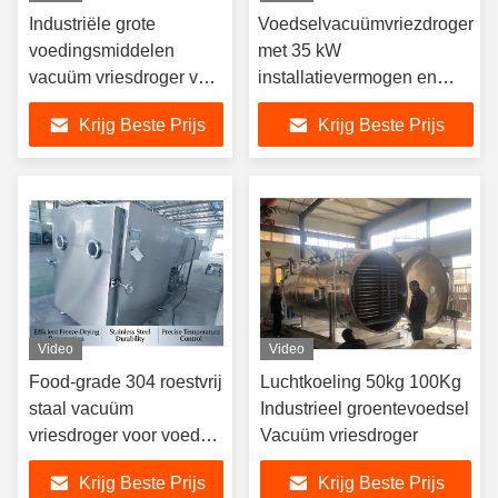
Industriële grote
Voedselvacuümvriezdroger
voedingsmiddelen
met 35 kW
vacuüm vriesdroger voor
installatievermogen en
nauwkeurig vriesdrogen
Baosi of vacuümpomp voor
Krijg Beste Prijs
Krijg Beste Prijs
industriële toepassingen
Video
Video
Food-grade 304 roestvrij
Luchtkoeling 50kg 100Kg
staal vacuüm
Industrieel groentevoedsel
vriesdroger voor voedsel
Vacuüm vriesdroger
met een vacuümgraad
Krijg Beste Prijs
Krijg Beste Prijs
≤10Pa en een