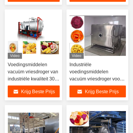
kamermaten van 1350
1400 1200 mm,
ontworpen voor de
voedingsindustrie
Video
Video
Voedingsmiddelen
Industriële
vacuüm vriesdroger van
voedingsmiddelen
industriële kwaliteit 300
vacuüm vriesdroger voor
kg/partij
snel en nauwkeurig
Krijg Beste Prijs
Krijg Beste Prijs
drogen