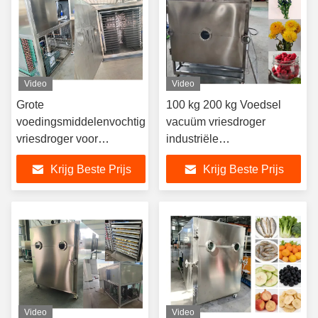
Video
Video
Grote
100 kg 200 kg Voedsel
voedingsmiddelenvochtig
vacuüm vriesdroger
vriesdroger voor
industriële
industriële toepassingen
droogapparatuur
Krijg Beste Prijs
Krijg Beste Prijs
Video
Video