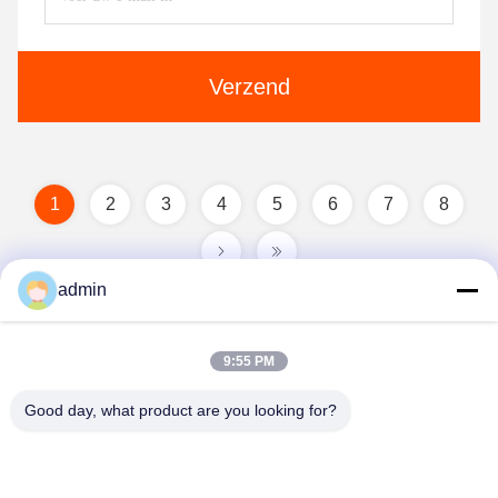
Verzend
1
2
3
4
5
6
7
8
admin
9:55 PM
Good day, what product are you looking for?
Guangzhou Guxing Freeze Equipment Co.,Ltd