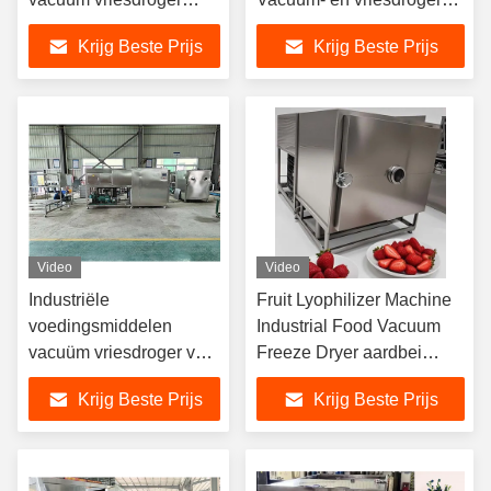
lyophiliser
Lyophilizer-
Krijg Beste Prijs
Krijg Beste Prijs
droogmachine
drogingsapparatuur
Video
Video
Industriële
Fruit Lyophilizer Machine
voedingsmiddelen
Industrial Food Vacuum
vacuüm vriesdroger voor
Freeze Dryer aardbei
grootschalige productie
Banana
Krijg Beste Prijs
Krijg Beste Prijs