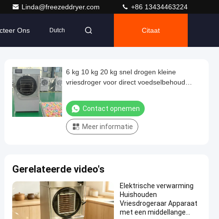
Linda@freezeddryer.com
+86 13434463224
cteer Ons
Citaat
Dutch
6 kg 10 kg 20 kg snel drogen kleine
vriesdroger voor direct voedselbehoud
ruimtebesparing
Contact opnemen
Meer informatie
Gerelateerde video's
Elektrische verwarming
Huishouden
Vriesdrogeraar Apparaat
met een middellange