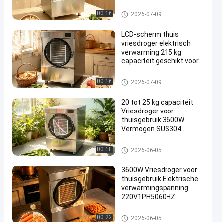
omvang Geschikt voor
het conserveren van fruit
de droger van de huisvorst
00:16
2026-07-09
Groenten en vlees
LCD-scherm thuis
vriesdroger elektrisch
verwarming 215 kg
capaciteit geschikt voor
voedselbehoud en
laboratorium
de droger van de huisvorst
00:16
2026-07-09
20 tot 25 kg capaciteit
Vriesdroger voor
thuisgebruik 3600W
Vermogen SUS304
roestvrijstalen schelp
Geschikt voor
de droger van de huisvorst
00:18
2026-06-05
voedselbehoud en opslag
3600W Vriesdroger voor
thuisgebruik Elektrische
verwarmingspanning
220V1PH5060HZ
Vriesdrogingsoplossing
voor fruit Groenten en
de droger van de huisvorst
00:22
2026-06-05