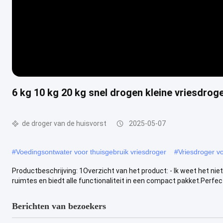
6 kg 10 kg 20 kg snel drogen kleine vriesdro
de droger van de huisvorst
2025-05-07
#
Voedingsontwater voor thuisgebruik vriesdroger
#
Vriesdroger v
Productbeschrijving: 1Overzicht van het product: - Ik weet het n
ruimtes en biedt alle functionaliteit in een compact pakket.Perfect .
Berichten van bezoekers