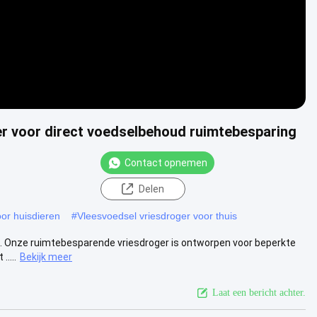
ger voor direct voedselbehoud ruimtebesparing
Contact opnemen
Delen
oor huisdieren
#
Vleesvoedsel vriesdroger voor thuis
iet. Onze ruimtebesparende vriesdroger is ontworpen voor beperkte
....
Bekijk meer
Laat een bericht achter.