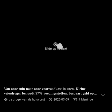
Van onze tuin naar onze voorraadkast in uren. Kleine
vriesdroger behoudt 97% voedingsstoffen, bespaart geld op
boodschappen & creëert 25 jaar voedselopslag voor
de droger van de huisvorst
2026-03-09
7 Meningen
noodgevallen.