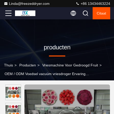
Linda@freezeddryer.com
+86 13434463224
Citaat
producten
Thuis
>
Producten
>
Vriesmachine Voor Gedroogd Fruit
>
OEM / ODM Voedsel vacuüm vriesdroger Ervaring
ongeëvenaarde vriesdrogende prestaties