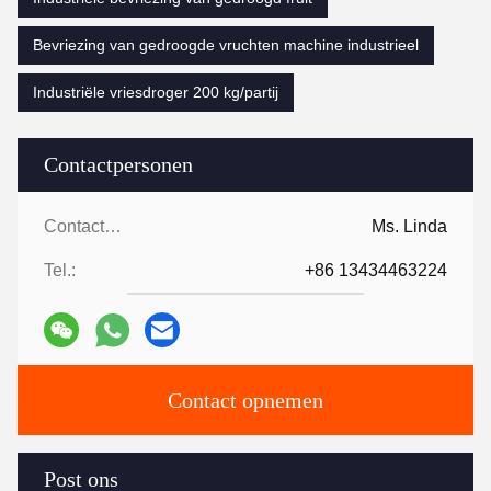
Bevriezing van gedroogde vruchten machine industrieel
Industriële vriesdroger 200 kg/partij
Contactpersonen
Contactpersonen:
Ms. Linda
Tel.:
+86 13434463224
Contact opnemen
Post ons