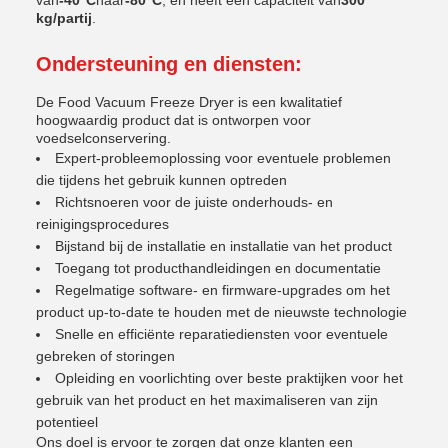
van
-40°C
naar
-80°C
, en heeft een capaciteit van
300
kg/partij
.
Ondersteuning en diensten:
De Food Vacuum Freeze Dryer is een kwalitatief
hoogwaardig product dat is ontworpen voor
voedselconservering.
Expert-probleemoplossing voor eventuele problemen
die tijdens het gebruik kunnen optreden
Richtsnoeren voor de juiste onderhouds- en
reinigingsprocedures
Bijstand bij de installatie en installatie van het product
Toegang tot producthandleidingen en documentatie
Regelmatige software- en firmware-upgrades om het
product up-to-date te houden met de nieuwste technologie
Snelle en efficiënte reparatiediensten voor eventuele
gebreken of storingen
Opleiding en voorlichting over beste praktijken voor het
gebruik van het product en het maximaliseren van zijn
potentieel
Ons doel is ervoor te zorgen dat onze klanten een