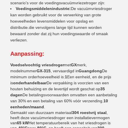
scenario's voor de voedingsvacuümvriezetroger zijn:
Voedingsmiddelenindustrie:
De vacuümvriesdroger
kan worden gebruikt voor de verwerking van grote
hoeveelheden levensmiddelen voor opslag en
distributie.die vervolgens lange tijd kunnen worden
bewaard zonder dat zij hun voedingswaarde of smaak
verliezen.
Aanpassing:
Voedselvochtig vriesdroger
met
GX
merk,
modelnummer
GX-315
, vervaardigd in
Guangdong
De
minimum orderhoeveelheid is:
1
Een eenheid, en de prijs
is
onderhandelbaar
De verpakking is voorzien van een
houten behuizing en de levertijd wordt geschat op
35
dagen
De betalingsvoorwaarden omvatten een aanbetaling
van 30% en een betaling van 60% vóór verzending.
10
eenheden/maand
.
Gemaakt van duurzaam materiaal
304 roestvrij staal
,
heeft deze vacuümvriesdroger een installatievermogen
van
65 kW
Het temperatuurbereik van het vriesdrogen is