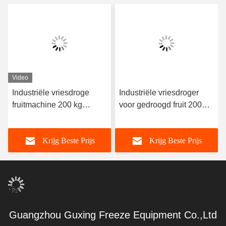
Video
Industriële vriesdroge
Industriële vriesdroger
fruitmachine 200 kg
voor gedroogd fruit 200
Voedsel vacuüm
kg/partij
vriesdrogemachine
Krijg Beste Prijs
Krijg Beste Prijs
Guangzhou Guxing Freeze Equipment Co.,Ltd