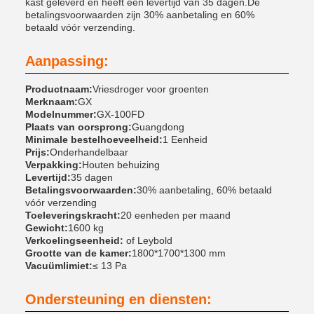
kast geleverd en heeft een levertijd van 35 dagen.De
betalingsvoorwaarden zijn 30% aanbetaling en 60%
betaald vóór verzending.
Aanpassing:
Productnaam:
Vriesdroger voor groenten
Merknaam:
GX
Modelnummer:
GX-100FD
Plaats van oorsprong:
Guangdong
Minimale bestelhoeveelheid:
1 Eenheid
Prijs:
Onderhandelbaar
Verpakking:
Houten behuizing
Levertijd:
35 dagen
Betalingsvoorwaarden:
30% aanbetaling, 60% betaald
vóór verzending
Toeleveringskracht:
20 eenheden per maand
Gewicht:
1600 kg
Verkoelingseenheid:
of Leybold
Grootte van de kamer:
1800*1700*1300 mm
Vacuümlimiet:
≤ 13 Pa
Ondersteuning en diensten: