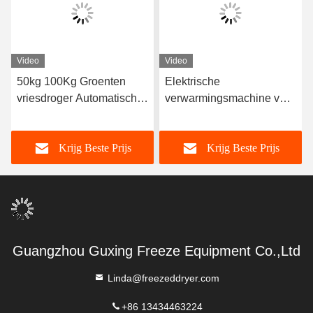
Video
Video
50kg 100Kg Groenten
Elektrische
vriesdroger Automatische
verwarmingsmachine voor
vacuüm vriesdroger
het vriesoffen van
machine voor industriële
siliconengroenten
Krijg Beste Prijs
Krijg Beste Prijs
Guangzhou Guxing Freeze Equipment Co.,Ltd
Linda@freezeddryer.com
+86 13434463224