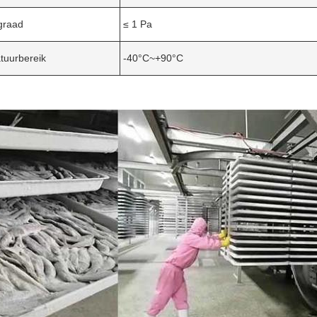
graad
≤ 1 Pa
tuurbereik
-40°C~+90°C