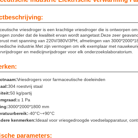
tbeschrijving:
eutische vriesdroger is een krachtige vriesdroger die is ontworpen 
rogen zonder dat de kwaliteit ervan wordt aangetast.Deze zeer geavanc
tgerust met spanning van 220V/380V/3PH, afmetingen van 3000*2000*1
edische industrie.Met zijn vermogen om elk exemplaar met nauwkeurigh
ervrijsdroger en medicijnvrijsdroger voor elk onderzoekslaboratorium.
rken:
ctnaam:
Vriesdrogers voor farmaceutische doeleinden
aal:
304 roestvrij staal
teit:
50 kg/partij
mgraad:
≤ 1 Pa
ing:
3000*2000*1800 mm
ratuurbereik:
-40°C~+90°C
ndere kenmerken:
Ideaal voor vriesgedroogde voedselapparatuur, cont
ische parameters: