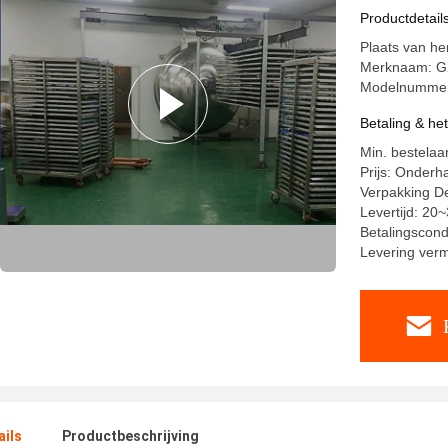
Productdetail
Plaats van h
Merknaam: G
Modelnummer
Betaling & he
Min. bestelaan
Prijs: Onderh
Verpakking De
Levertijd: 20
Betalingscond
Levering ver
ails
Productbeschrijving