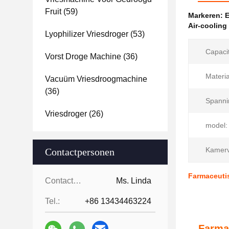
Fruit
(59)
Markeren:
E
Air-coolin
Lyophilizer Vriesdroger
(53)
Capacit
Vorst Droge Machine
(36)
Materia
Vacuüm Vriesdroogmachine
(36)
Spanni
Vriesdroger
(26)
model:
Kamer
Contactpersonen
Farmaceutis
Contactpersonen:
Ms. Linda
Tel.:
+86 13434463224
Farma