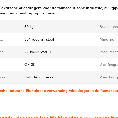
lektrische vriesdrogers voor de farmaceutische industrie
,
50 kg/p
g vacuüm vriesdroging machine
eit:
50 kg
Brandnaa
al:
304 roestvrij staal
Afmeting:
ng:
220V/380V/3PH
Productna
GX-30
Vacuümgra
vorm:
Cylinder of vierkant
Vriesdrogti
che industrie Elektrische verwarming Vriesdroger In de farmaceut
ceutische industrie Elektrische verwarming Fa