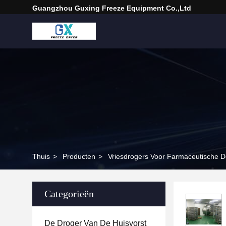
Guangzhou Guxing Freeze Equipment Co.,Ltd
Thuis
>
Producten
>
Vriesdrogers Voor Farmaceutische D
Categorieën
De Droger Van De Huisvorst