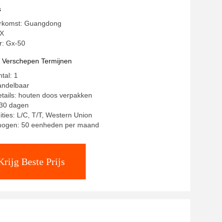
s
erkomst: Guangdong
X
: Gx-50
t Verschepen Termijnen
tal: 1
andelbaar
tails: houten doos verpakken
~30 dagen
ities: L/C, T/T, Western Union
mogen: 50 eenheden per maand
Krijg Beste Prijs