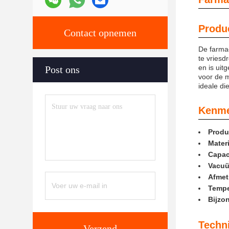
Produc
Contact opnemen
De farmac
te vriesd
en is ui
Post ons
voor de m
ideale di
Kenme
Produ
Materi
Capaci
Vacuü
Afmet
Tempe
Bijzo
Techn
Verzend