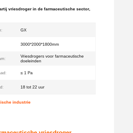
artij vriesdroger in de farmaceutische sector
,
m:
GX
3000*2000*1800mm
Vriesdrogers voor farmaceutische
am:
doeleinden
ad:
≤ 1 Pa
jd:
18 tot 22 uur
ische industrie
rmaceutische vriesdroger