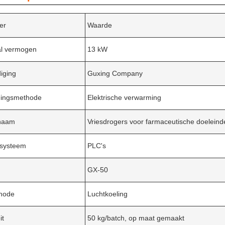
er
Waarde
l vermogen
13 kW
iging
Guxing Company
ingsmethode
Elektrische verwarming
naam
Vriesdrogers voor farmaceutische doeleind
esysteem
PLC's
GX-50
hode
Luchtkoeling
it
50 kg/batch, op maat gemaakt