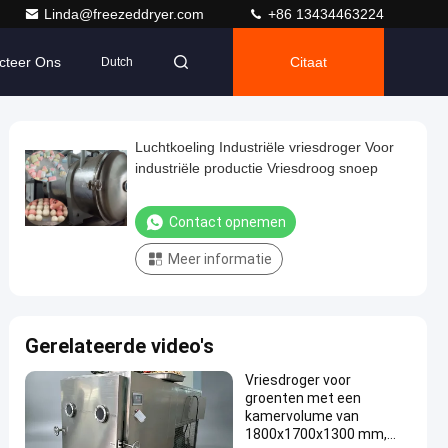
Linda@freezeddryer.com
+86 13434463224
cteer Ons
Citaat
Dutch
Luchtkoeling Industriële vriesdroger Voor
industriële productie Vriesdroog snoep
Contact opnemen
Meer informatie
Gerelateerde video's
Vriesdroger voor
groenten met een
kamervolume van
1800x1700x1300 mm,