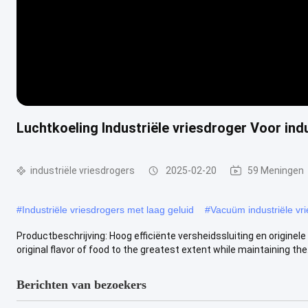
Luchtkoeling Industriële vriesdroger Voor ind
industriële vriesdrogers
2025-02-20
59 Meningen
#
Industriële vriesdrogers met laag geluid
#
Vacuüm industriële vr
Productbeschrijving: Hoog efficiënte versheidssluiting en originel
original flavor of food to the greatest extent while maintaining the.
Berichten van bezoekers