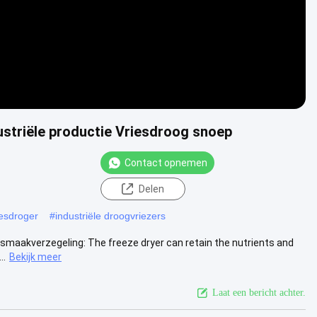
ustriële productie Vriesdroog snoep
Contact opnemen
Delen
iesdroger
#
industriële droogvriezers
e smaakverzegeling: The freeze dryer can retain the nutrients and
..
Bekijk meer
Laat een bericht achter.