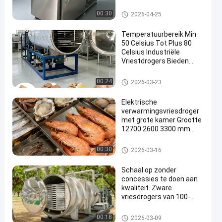
voorzien van bakken van
1280x600x30 mm of
Vriesdroger voor groenten
00:30
2026-04-25
aanpasbare bakken voor
dehydratatie
Temperatuurbereik Min
50 Celsius Tot Plus 80
Celsius Industriële
Vriestdrogers Bieden
Prestaties En
Consistente Resultaten
industriële vriesdrogers
00:24
2026-03-23
Elektrische
verwarmingsvriesdroger
met grote kamer Grootte
12700 2600 3300 mm
Geschikt voor medische
en
industriële vriesdrogers
00:30
2026-03-16
laboratoriumtoepassingen
Schaal op zonder
concessies te doen aan
kwaliteit. Zware
vriesdrogers van 100-
200KG Ontworpen voor
grootschalige productie
industriële vriesdrogers
00:18
2026-03-09