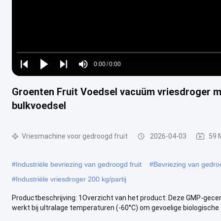
Loaded
:
0%
0:00
/
0:00
Play
Play
Play
Mute
Current
Duration
next
next
Groenten Fruit Voedsel vacuüm vriesdroger me
Time
bulkvoedsel
Vriesmachine voor gedroogd fruit
2026-04-03
59 
#
Industriële bevriezing van gedroogd fruit
#
Bevriezing van gedro
#
Industriële vriesdroger 200 kg/partij
Productbeschrijving: 1Overzicht van het product: Deze GMP-gecer
werkt bij ultralage temperaturen (-60°C) om gevoelige biologische s