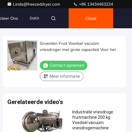
Linda@freezeddryer.com
+86 13434463224
cteer Ons
Citaat
Dutch
Groenten Fruit Voedsel vacuüm
vriesdroger met grote capaciteit Voor het
drogen van bulkvoedsel
Contact opnemen
Meer informatie
Gerelateerde video's
Industriële vriesdroge
fruitmachine 200 kg
Voedsel vacuüm
vriesdrogemachine