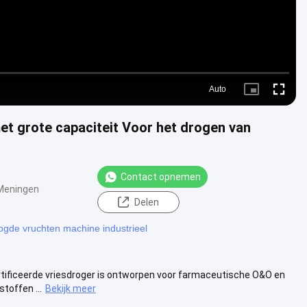
Auto
Picture-
Fullscre
in-
Picture
t grote capaciteit Voor het drogen van
Contact opnemen
Meningen
Delen
ogde vruchten machine industrieel
tificeerde vriesdroger is ontworpen voor farmaceutische O&O en
toffen ...
Bekijk meer