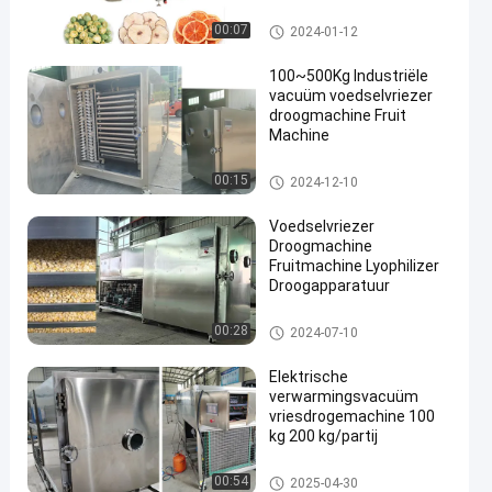
Vriesmachine voor gedroogd f
00:07
2024-01-12
ruit
100~500Kg Industriële
vacuüm voedselvriezer
droogmachine Fruit
Machine
en
Vriesmachine voor gedroogd f
00:15
2024-12-10
ruit
Voedselvriezer
Droogmachine
Fruitmachine Lyophilizer
Droogapparatuur
Vriesmachine voor gedroogd f
00:28
2024-07-10
ruit
Elektrische
verwarmingsvacuüm
vriesdrogemachine 100
kg 200 kg/partij
Vriesmachine voor gedroogd f
00:54
2025-04-30